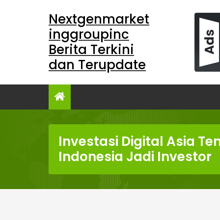
Skip
Nextgenmarket
to
content
inggroupinc
Berita Terkini
dan Terupdate
Investasi Digital Asia T
Indonesia Jadi Investor