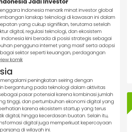
Indonesia Jadi Investor
 Tenggara Indonesia menarik minat investor global
kembangan lanskap teknologi di kawasan ini dalam
epatan yang cukup signifikan, terutama setelah
r digital, regulasi teknologi, dan ekosistem
Indonesia kini berada di posisi strategis sebagai
buhan pengguna internet yang masif serta adopsi
erbagai sektor seperti keuangan, perdagangan
view komik
Asia
rus mengalami peningkatan seiring dengan
n bergantung pada teknologi dalam aktivitas
i sebagai pasar potensial karena kombinasi jumlah
g tinggi, dan pertumbuhan ekonomi digital yang
 perhatian karena ekosistem startup yang terus
ik digital, hingga kecerdasan buatan. Selain itu,
nsformasi digital juga memperkuat kepercayaan
njang di wilayah ini.