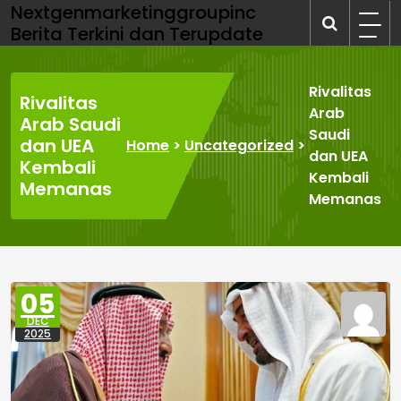
Skip
Nextgenmarketinggroupinc
to
Berita Terkini dan Terupdate
content
Rivalitas
Rivalitas
Arab
Arab Saudi
Saudi
dan UEA
Home
>
Uncategorized
>
dan UEA
Kembali
Kembali
Memanas
Memanas
05
DEC
2025