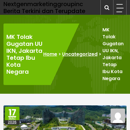
Skip
Nextgenmarketinggroupinc
to
Berita Terkini dan Terupdate
content
MK
MK Tolak
Tolak
Gugatan UU
Gugatan
IKN, Jakarta
UU IKN,
Home
>
Uncategorized
>
Tetap Ibu
Jakarta
Kota
Tetap
Negara
Ibu Kota
Negara
17
MAY
2026