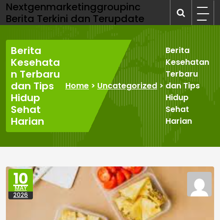
Skip
Nextgenmarketinggroupinc
to
Berita Terkini dan Terupdate
content
Berita
Berita
Kesehata
Kesehatan
n Terbaru
Terbaru
dan Tips
Home
>
Uncategorized
>
dan Tips
Hidup
Hidup
Sehat
Sehat
Harian
Harian
10
MAY
2026